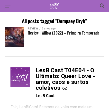
All posts tagged "Dempsey Bryk"
REVIEW
3 anos ago
Review | Willow (2022) – Primeira Temporada
LesB Cast T04E04 - O
-
Ultimato: Queer Love -
amor, caos e surtos
coletivos
LesB Cast
Fala, LesBiCats! Estamos de volta com mais um