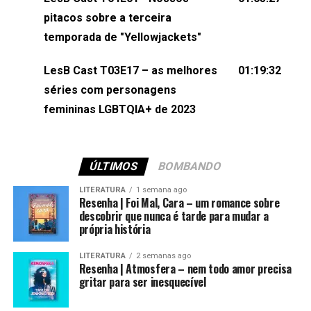
(⁠⁠⁠⁠@brunarfentanes⁠⁠⁠⁠) e Pollyelly FlorêncioEdição de
pitacos sobre a terceira
Naiady Machado
temporada de "Yellowjackets"
LesB Cast T03E17 – as melhores
01:19:32
séries com personagens
femininas LGBTQIA+ de 2023
ÚLTIMOS
BOMBANDO
LITERATURA
1 semana ago
Resenha | Foi Mal, Cara – um romance sobre
descobrir que nunca é tarde para mudar a
própria história
LITERATURA
2 semanas ago
Resenha | Atmosfera – nem todo amor precisa
gritar para ser inesquecível