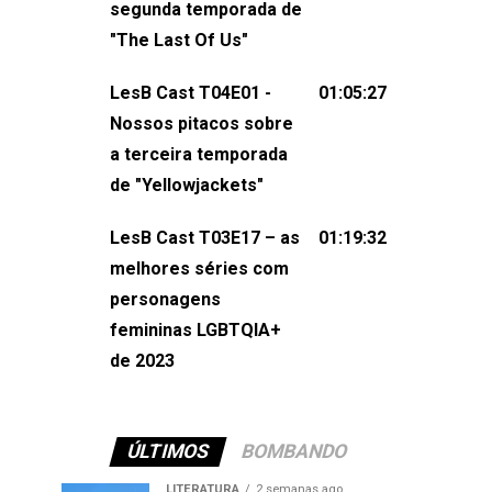
segunda temporada de
não esqueça de visitar nosso site e
"The Last Of Us"
também redes
sociais:Twitter: ⁠⁠⁠⁠@lesbout_br⁠⁠⁠⁠ Instagram: ⁠⁠⁠⁠@lesbout_br⁠⁠⁠
LesB Cast T04E01 -
01:05:27
do LesB Cast:Apresentação de
Nossos pitacos sobre
Karolen Passos
a terceira temporada
(⁠⁠⁠⁠⁠⁠@KarolenPassos⁠⁠⁠⁠⁠⁠)Participação de
de "Yellowjackets"
Bruna Fentanes (⁠⁠⁠⁠@brunarfentanes⁠⁠⁠⁠) e
LesB Cast T03E17 – as
01:19:32
Pollyelly FlorêncioEdição de Naiady
melhores séries com
Machado
personagens
femininas LGBTQIA+
de 2023
ÚLTIMOS
BOMBANDO
LITERATURA
2 semanas ago