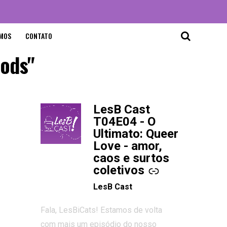
MOS
CONTATO
oods"
LesB Cast
-
T04E04 - O
Ultimato: Queer
Love - amor,
caos e surtos
coletivos
LesB Cast
Fala, LesBiCats! Estamos de volta
com mais um episódio do nosso