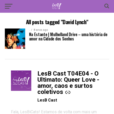
All posts tagged "David Lynch"
.
8 anos ago
Na Estante | Mulholland Drive – uma história de
amor na Cidade dos Sonhos
LesB Cast T04E04 - O
-
Ultimato: Queer Love -
amor, caos e surtos
coletivos
LesB Cast
Fala, LesBiCats! Estamos de volta com mais um