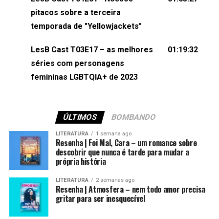
(⁠⁠⁠⁠@brunarfentanes⁠⁠⁠⁠) e Pollyelly FlorêncioEdição de
pitacos sobre a terceira
Naiady Machado
temporada de "Yellowjackets"
LesB Cast T03E17 – as melhores
01:19:32
séries com personagens
femininas LGBTQIA+ de 2023
ÚLTIMOS
BOMBANDO
LITERATURA
1 semana ago
Resenha | Foi Mal, Cara – um romance sobre
descobrir que nunca é tarde para mudar a
própria história
LITERATURA
2 semanas ago
Resenha | Atmosfera – nem todo amor precisa
gritar para ser inesquecível