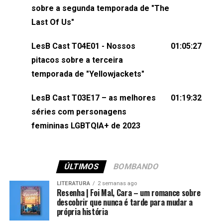
esqueça de visitar nosso site e também redes
sobre a segunda temporada de "The
sociais:Twitter: ⁠⁠⁠⁠@lesbout_br⁠⁠⁠⁠ Instagram: ⁠⁠⁠⁠@lesbout_br⁠⁠⁠⁠ TikTo
Last Of Us"
do LesB Cast:Apresentação de Karolen Passos
(⁠⁠⁠⁠⁠⁠@KarolenPassos⁠⁠⁠⁠⁠⁠)Participação de Bruna Fentanes
LesB Cast T04E01 - Nossos
01:05:27
(⁠⁠⁠⁠@brunarfentanes⁠⁠⁠⁠) e Pollyelly FlorêncioEdição de
pitacos sobre a terceira
Naiady Machado
temporada de "Yellowjackets"
LesB Cast T03E17 – as melhores
01:19:32
séries com personagens
femininas LGBTQIA+ de 2023
ÚLTIMOS
BOMBANDO
LITERATURA
2 semanas ago
Resenha | Foi Mal, Cara – um romance sobre
descobrir que nunca é tarde para mudar a
própria história