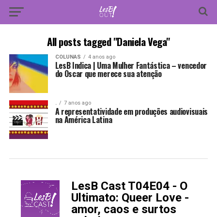
All posts tagged "Daniela Vega"
COLUNAS
4 anos ago
LesB Indica | Uma Mulher Fantástica – vencedor
do Oscar que merece sua atenção
.
7 anos ago
A representatividade em produções audiovisuais
na América Latina
LesB Cast T04E04 - O
-
Ultimato: Queer Love -
amor, caos e surtos