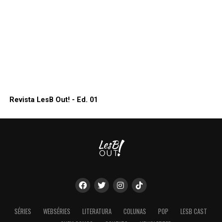
Revista LesB Out! - Ed. 01
SÉRIES
WEBSÉRIES
LITERATURA
COLUNAS
POP
LESB CAST