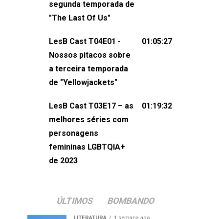
segunda temporada de
não esqueça de visitar nosso site e
"The Last Of Us"
também redes
sociais:Twitter: ⁠⁠⁠⁠@lesbout_br⁠⁠⁠⁠ Instagram: ⁠⁠⁠⁠@lesbout_br⁠⁠⁠
LesB Cast T04E01 -
01:05:27
do LesB Cast:Apresentação de
Nossos pitacos sobre
Karolen Passos
a terceira temporada
(⁠⁠⁠⁠⁠⁠@KarolenPassos⁠⁠⁠⁠⁠⁠)Participação de
de "Yellowjackets"
Bruna Fentanes (⁠⁠⁠⁠@brunarfentanes⁠⁠⁠⁠) e
LesB Cast T03E17 – as
01:19:32
Pollyelly FlorêncioEdição de Naiady
melhores séries com
Machado
personagens
femininas LGBTQIA+
de 2023
ÚLTIMOS
BOMBANDO
LITERATURA
1 semana ago