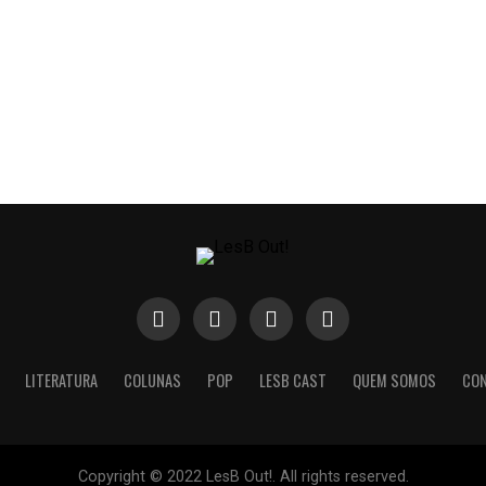
LITERATURA
COLUNAS
POP
LESB CAST
QUEM SOMOS
CO
Copyright © 2022 LesB Out!. All rights reserved.