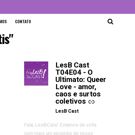
MOS
CONTATO
is"
LesB Cast
-
T04E04 - O
Ultimato: Queer
Love - amor,
caos e surtos
coletivos
LesB Cast
Fala, LesBiCats! Estamos de volta
com mais um episódio do nosso