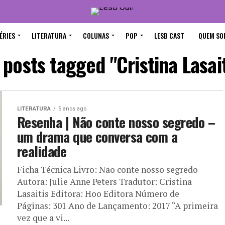
ÉRIES
LITERATURA
COLUNAS
POP
LESB CAST
QUEM SO
l posts tagged "Cristina Lasait
LITERATURA
5 anos ago
Resenha | Não conte nosso segredo –
um drama que conversa com a
realidade
Ficha Técnica Livro: Não conte nosso segredo
Autora: Julie Anne Peters Tradutor: Cristina
Lasaitis Editora: Hoo Editora Número de
Páginas: 301 Ano de Lançamento: 2017 “A primeira
vez que a vi...