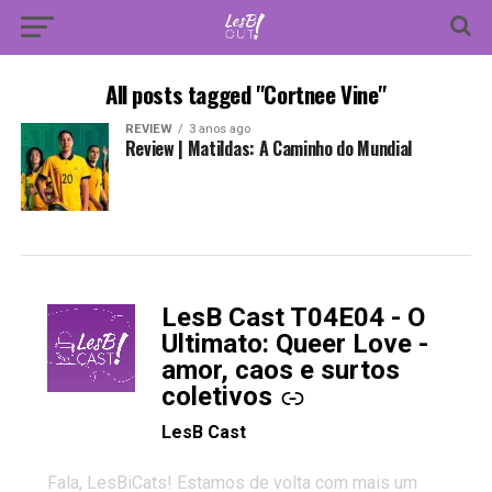
All posts tagged "Cortnee Vine"
REVIEW
3 anos ago
Review | Matildas: A Caminho do Mundial
LesB Cast T04E04 - O
-
Ultimato: Queer Love -
amor, caos e surtos
coletivos
LesB Cast
Fala, LesBiCats! Estamos de volta com mais um