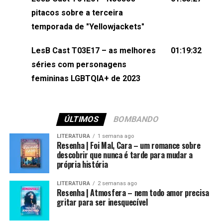
(⁠⁠⁠⁠@brunarfentanes⁠⁠⁠⁠) e Pollyelly FlorêncioEdição de
pitacos sobre a terceira
Naiady Machado
temporada de "Yellowjackets"
LesB Cast T03E17 – as melhores
01:19:32
séries com personagens
femininas LGBTQIA+ de 2023
ÚLTIMOS
BOMBANDO
LITERATURA
1 semana ago
Resenha | Foi Mal, Cara – um romance sobre
descobrir que nunca é tarde para mudar a
própria história
LITERATURA
2 semanas ago
Resenha | Atmosfera – nem todo amor precisa
gritar para ser inesquecível