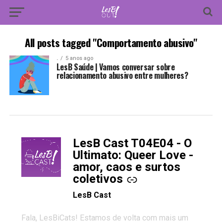
All posts tagged "Comportamento abusivo"
.
5 anos ago
LesB Saúde | Vamos conversar sobre
relacionamento abusivo entre mulheres?
LesB Cast T04E04 - O
-
Ultimato: Queer Love -
amor, caos e surtos
coletivos
LesB Cast
Fala, LesBiCats! Estamos de volta com mais um