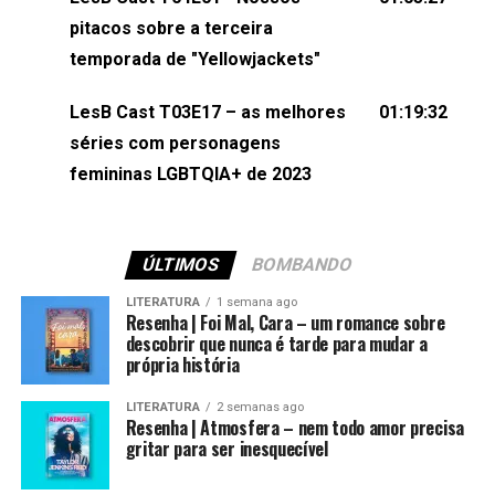
(⁠⁠⁠⁠@brunarfentanes⁠⁠⁠⁠) e Pollyelly FlorêncioEdição de
pitacos sobre a terceira
Naiady Machado
temporada de "Yellowjackets"
LesB Cast T03E17 – as melhores
01:19:32
séries com personagens
femininas LGBTQIA+ de 2023
ÚLTIMOS
BOMBANDO
LITERATURA
1 semana ago
Resenha | Foi Mal, Cara – um romance sobre
descobrir que nunca é tarde para mudar a
própria história
LITERATURA
2 semanas ago
Resenha | Atmosfera – nem todo amor precisa
gritar para ser inesquecível