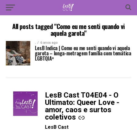
All posts tagged "Como eu me senti quando vi
aquela garota"
.
6 anos ago
LesB Indica | Como eu me senti quando vi aquela
garota – longa-metragem família com temática
LGBTQIA+
LesB Cast T04E04 - O
-
Ultimato: Queer Love -
amor, caos e surtos
coletivos
LesB Cast