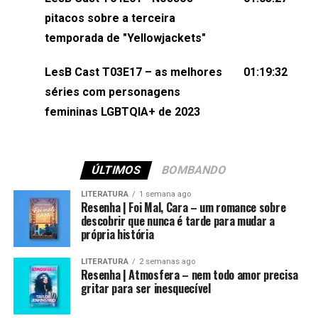
(⁠⁠⁠⁠@brunarfentanes⁠⁠⁠⁠) e Pollyelly FlorêncioEdição de
pitacos sobre a terceira
Naiady Machado
temporada de "Yellowjackets"
LesB Cast T03E17 – as melhores
01:19:32
séries com personagens
femininas LGBTQIA+ de 2023
ÚLTIMOS
BOMBANDO
LITERATURA
1 semana ago
Resenha | Foi Mal, Cara – um romance sobre
descobrir que nunca é tarde para mudar a
própria história
LITERATURA
2 semanas ago
Resenha | Atmosfera – nem todo amor precisa
gritar para ser inesquecível