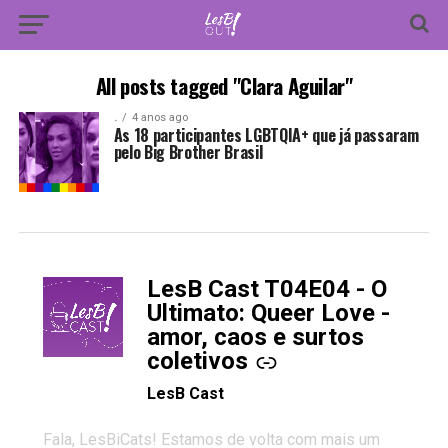
All posts tagged "Clara Aguilar"
.
4 anos ago
As 18 participantes LGBTQIA+ que já passaram
pelo Big Brother Brasil
LesB Cast T04E04 - O
-
Ultimato: Queer Love -
amor, caos e surtos
coletivos
LesB Cast
Fala, LesBiCats! Estamos de volta com mais um