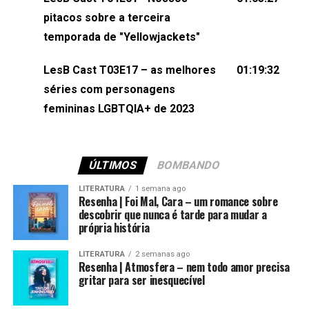
(⁠⁠⁠⁠@brunarfentanes⁠⁠⁠⁠) e Pollyelly FlorêncioEdição de
pitacos sobre a terceira
Naiady Machado
temporada de "Yellowjackets"
LesB Cast T03E17 – as melhores
01:19:32
séries com personagens
femininas LGBTQIA+ de 2023
ÚLTIMOS
BOMBANDO
LITERATURA
1 semana ago
Resenha | Foi Mal, Cara – um romance sobre
descobrir que nunca é tarde para mudar a
própria história
LITERATURA
2 semanas ago
Resenha | Atmosfera – nem todo amor precisa
gritar para ser inesquecível