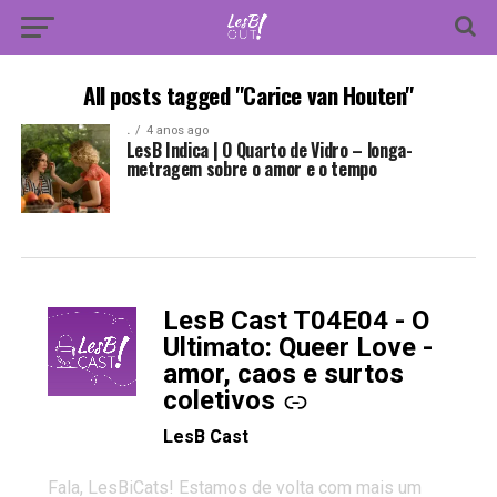
All posts tagged "Carice van Houten"
.
4 anos ago
LesB Indica | O Quarto de Vidro – longa-
metragem sobre o amor e o tempo
LesB Cast T04E04 - O
-
Ultimato: Queer Love -
amor, caos e surtos
coletivos
LesB Cast
Fala, LesBiCats! Estamos de volta com mais um