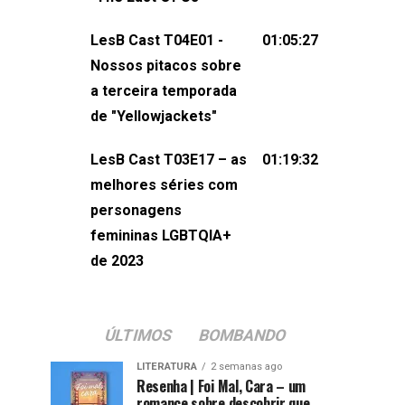
também redes
sociais:Twitter: ⁠⁠⁠⁠@lesbout_br⁠⁠⁠⁠ Instagram: ⁠⁠⁠⁠@lesbout_br⁠⁠⁠
LesB Cast T04E01 -
01:05:27
do LesB Cast:Apresentação de
Nossos pitacos sobre
Karolen Passos
a terceira temporada
(⁠⁠⁠⁠⁠⁠@KarolenPassos⁠⁠⁠⁠⁠⁠)Participação de
de "Yellowjackets"
Bruna Fentanes (⁠⁠⁠⁠@brunarfentanes⁠⁠⁠⁠) e
LesB Cast T03E17 – as
01:19:32
Pollyelly FlorêncioEdição de Naiady
melhores séries com
Machado
personagens
femininas LGBTQIA+
de 2023
ÚLTIMOS
BOMBANDO
LITERATURA
2 semanas ago
Resenha | Foi Mal, Cara – um
romance sobre descobrir que