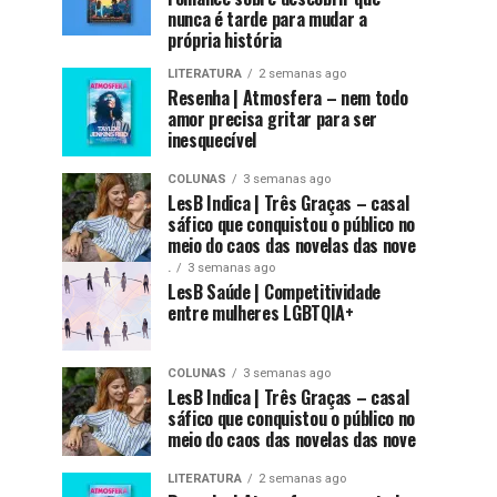
nunca é tarde para mudar a
própria história
LITERATURA
2 semanas ago
Resenha | Atmosfera – nem todo
amor precisa gritar para ser
inesquecível
COLUNAS
3 semanas ago
LesB Indica | Três Graças – casal
sáfico que conquistou o público no
meio do caos das novelas das nove
.
3 semanas ago
LesB Saúde | Competitividade
entre mulheres LGBTQIA+
COLUNAS
3 semanas ago
LesB Indica | Três Graças – casal
sáfico que conquistou o público no
meio do caos das novelas das nove
LITERATURA
2 semanas ago