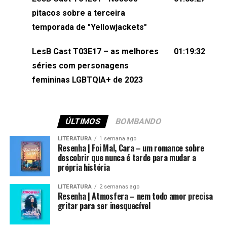
(⁠⁠⁠⁠@brunarfentanes⁠⁠⁠⁠) e Pollyelly FlorêncioEdição de
pitacos sobre a terceira
Naiady Machado
temporada de "Yellowjackets"
LesB Cast T03E17 – as melhores
01:19:32
séries com personagens
femininas LGBTQIA+ de 2023
ÚLTIMOS
BOMBANDO
LITERATURA
1 semana ago
Resenha | Foi Mal, Cara – um romance sobre
descobrir que nunca é tarde para mudar a
própria história
LITERATURA
2 semanas ago
Resenha | Atmosfera – nem todo amor precisa
gritar para ser inesquecível