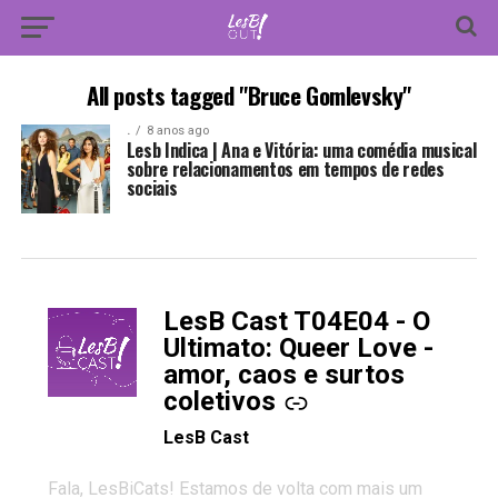
All posts tagged "Bruce Gomlevsky"
.
8 anos ago
Lesb Indica | Ana e Vitória: uma comédia musical
sobre relacionamentos em tempos de redes
sociais
LesB Cast T04E04 - O
-
Ultimato: Queer Love -
amor, caos e surtos
coletivos
LesB Cast
Fala, LesBiCats! Estamos de volta com mais um