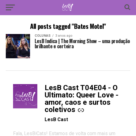
All posts tagged "Bates Motel"
COLUNAS
3 anos ago
LesB Indica | The Morning Show – uma produção
brilhante e certeira
LesB Cast T04E04 - O
-
Ultimato: Queer Love -
amor, caos e surtos
coletivos
LesB Cast
Fala, LesBiCats! Estamos de volta com mais um