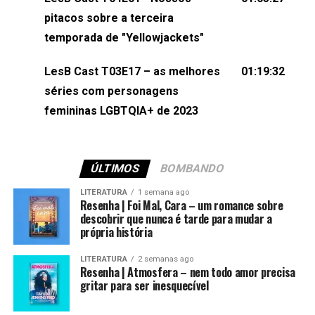
(⁠⁠⁠⁠@brunarfentanes⁠⁠⁠⁠) e Pollyelly FlorêncioEdição de
pitacos sobre a terceira
Naiady Machado
temporada de "Yellowjackets"
LesB Cast T03E17 – as melhores
01:19:32
séries com personagens
femininas LGBTQIA+ de 2023
ÚLTIMOS
BOMBANDO
LITERATURA
1 semana ago
Resenha | Foi Mal, Cara – um romance sobre
descobrir que nunca é tarde para mudar a
própria história
LITERATURA
2 semanas ago
Resenha | Atmosfera – nem todo amor precisa
gritar para ser inesquecível