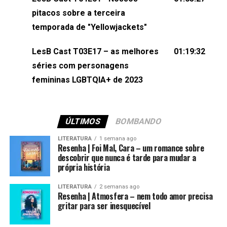
(⁠⁠⁠⁠@brunarfentanes⁠⁠⁠⁠) e Pollyelly FlorêncioEdição de
pitacos sobre a terceira
Naiady Machado
temporada de "Yellowjackets"
LesB Cast T03E17 – as melhores
01:19:32
séries com personagens
femininas LGBTQIA+ de 2023
ÚLTIMOS
BOMBANDO
LITERATURA
1 semana ago
Resenha | Foi Mal, Cara – um romance sobre
descobrir que nunca é tarde para mudar a
própria história
LITERATURA
2 semanas ago
Resenha | Atmosfera – nem todo amor precisa
gritar para ser inesquecível