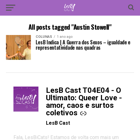
All posts tagged "Austin Stowell"
COLUNAS
1 ano ago
LesB Indica | A Guerra dos Sexos – igualdade e
representatividade nas quadras
LesB Cast T04E04 - O
-
Ultimato: Queer Love -
amor, caos e surtos
coletivos
LesB Cast
Fala, LesBiCats! Estamos de volta com mais um