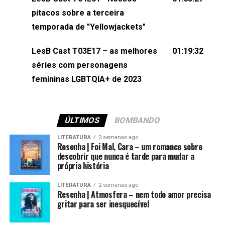
(⁠⁠⁠⁠@brunarfentanes⁠⁠⁠⁠) e Pollyelly FlorêncioEdição de
pitacos sobre a terceira
Naiady Machado
temporada de "Yellowjackets"
LesB Cast T03E17 – as melhores
01:19:32
séries com personagens
femininas LGBTQIA+ de 2023
ÚLTIMOS
BOMBANDO
LITERATURA
2 semanas ago
Resenha | Foi Mal, Cara – um romance sobre
descobrir que nunca é tarde para mudar a
própria história
LITERATURA
2 semanas ago
Resenha | Atmosfera – nem todo amor precisa
gritar para ser inesquecível