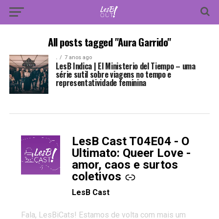
All posts tagged "Aura Garrido"
.
7 anos ago
LesB Indica | El Ministerio del Tiempo – uma
série sutil sobre viagens no tempo e
representatividade feminina
LesB Cast T04E04 - O
-
Ultimato: Queer Love -
amor, caos e surtos
coletivos
LesB Cast
Fala, LesBiCats! Estamos de volta com mais um