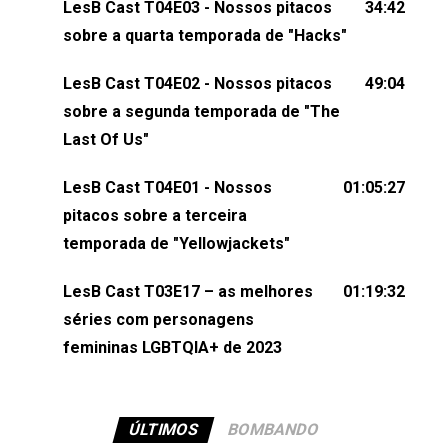
LesB Cast T04E03 - Nossos pitacos
34:42
comentários, perguntas ou qualquer outra coisa,
sobre a quarta temporada de "Hacks"
nos envie uma mensagem pelas redes sociais ou
um e-mail para podcast@lesbout.com.br. E não
LesB Cast T04E02 - Nossos pitacos
49:04
esqueça de visitar nosso site e também redes
sobre a segunda temporada de "The
sociais:Twitter: ⁠⁠⁠⁠@lesbout_br⁠⁠⁠⁠ Instagram: ⁠⁠⁠⁠@lesbout_br⁠⁠⁠⁠ TikTo
Last Of Us"
do LesB Cast:Apresentação de Karolen Passos
(⁠⁠⁠⁠⁠⁠@KarolenPassos⁠⁠⁠⁠⁠⁠)Participação de Bruna Fentanes
LesB Cast T04E01 - Nossos
01:05:27
(⁠⁠⁠⁠@brunarfentanes⁠⁠⁠⁠) e Pollyelly FlorêncioEdição de
pitacos sobre a terceira
Naiady Machado
temporada de "Yellowjackets"
LesB Cast T03E17 – as melhores
01:19:32
séries com personagens
femininas LGBTQIA+ de 2023
ÚLTIMOS
BOMBANDO