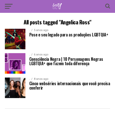
All posts tagged "Angelica Ross"
.
5 anos ago
Pose e seu legado para as produções LGBTQIA+
.
6 anos ago
Consciência Negra | 10 Personagens Negras
LGBTQIA+ que fazem toda diferença
.
8 anos ago
Cinco webséries internacionais que você precisa
conferir