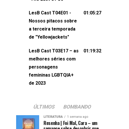
também redes
sociais:Twitter: ⁠⁠⁠⁠@lesbout_br⁠⁠⁠⁠ Instagram: ⁠⁠⁠⁠@lesbout_br⁠⁠⁠
LesB Cast T04E01 -
01:05:27
do LesB Cast:Apresentação de
Nossos pitacos sobre
Karolen Passos
a terceira temporada
(⁠⁠⁠⁠⁠⁠@KarolenPassos⁠⁠⁠⁠⁠⁠)Participação de
de "Yellowjackets"
Bruna Fentanes (⁠⁠⁠⁠@brunarfentanes⁠⁠⁠⁠) e
LesB Cast T03E17 – as
01:19:32
Pollyelly FlorêncioEdição de Naiady
melhores séries com
Machado
personagens
femininas LGBTQIA+
de 2023
ÚLTIMOS
BOMBANDO
LITERATURA
1 semana ago
Resenha | Foi Mal, Cara – um
romance sobre descobrir que