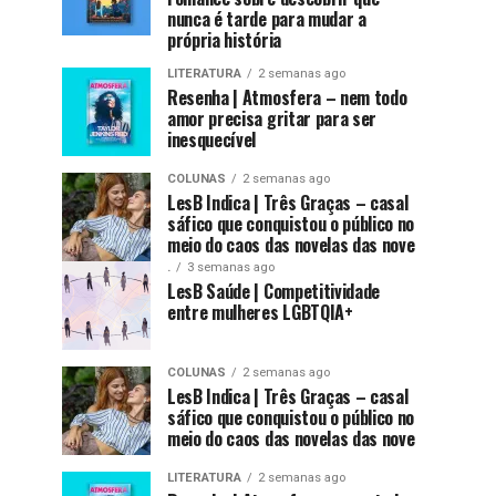
nunca é tarde para mudar a
própria história
LITERATURA
2 semanas ago
Resenha | Atmosfera – nem todo
amor precisa gritar para ser
inesquecível
COLUNAS
2 semanas ago
LesB Indica | Três Graças – casal
sáfico que conquistou o público no
meio do caos das novelas das nove
.
3 semanas ago
LesB Saúde | Competitividade
entre mulheres LGBTQIA+
COLUNAS
2 semanas ago
LesB Indica | Três Graças – casal
sáfico que conquistou o público no
meio do caos das novelas das nove
LITERATURA
2 semanas ago