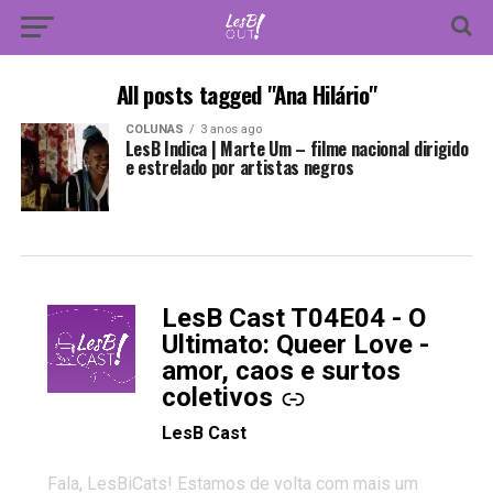
All posts tagged "Ana Hilário"
COLUNAS
3 anos ago
LesB Indica | Marte Um – filme nacional dirigido
e estrelado por artistas negros
LesB Cast T04E04 - O
-
Ultimato: Queer Love -
amor, caos e surtos
coletivos
LesB Cast
Fala, LesBiCats! Estamos de volta com mais um