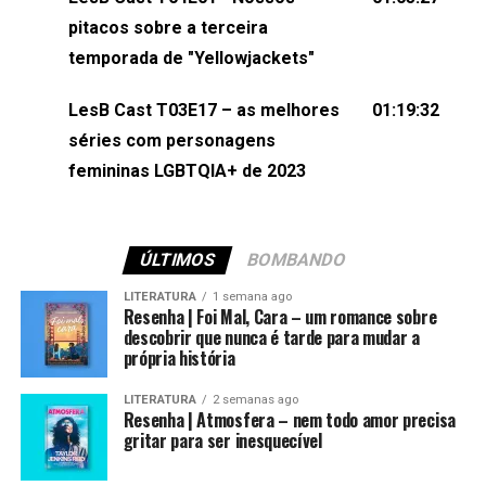
(⁠⁠⁠⁠@brunarfentanes⁠⁠⁠⁠) e Pollyelly FlorêncioEdição de
pitacos sobre a terceira
Naiady Machado
temporada de "Yellowjackets"
LesB Cast T03E17 – as melhores
01:19:32
séries com personagens
femininas LGBTQIA+ de 2023
ÚLTIMOS
BOMBANDO
LITERATURA
1 semana ago
Resenha | Foi Mal, Cara – um romance sobre
descobrir que nunca é tarde para mudar a
própria história
LITERATURA
2 semanas ago
Resenha | Atmosfera – nem todo amor precisa
gritar para ser inesquecível