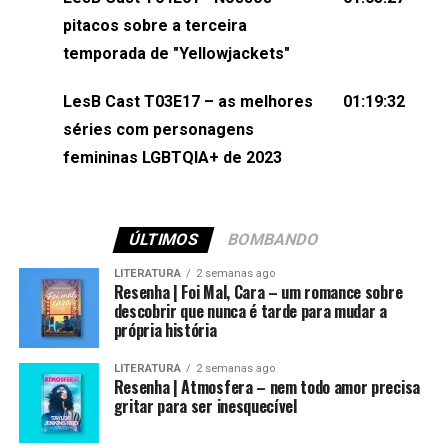
(⁠⁠⁠⁠@brunarfentanes⁠⁠⁠⁠) e Pollyelly FlorêncioEdição de
pitacos sobre a terceira
Naiady Machado
temporada de "Yellowjackets"
LesB Cast T03E17 – as melhores
01:19:32
séries com personagens
femininas LGBTQIA+ de 2023
ÚLTIMOS
BOMBANDO
LITERATURA
2 semanas ago
Resenha | Foi Mal, Cara – um romance sobre
descobrir que nunca é tarde para mudar a
própria história
LITERATURA
2 semanas ago
Resenha | Atmosfera – nem todo amor precisa
gritar para ser inesquecível