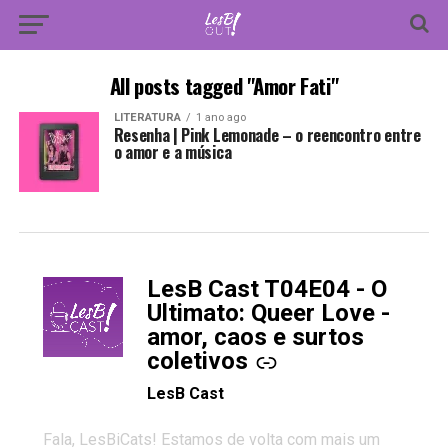
All posts tagged "Amor Fati"
LITERATURA
1 ano ago
Resenha | Pink Lemonade – o reencontro entre
o amor e a música
LesB Cast T04E04 - O
-
Ultimato: Queer Love -
amor, caos e surtos
coletivos
LesB Cast
Fala, LesBiCats! Estamos de volta com mais um