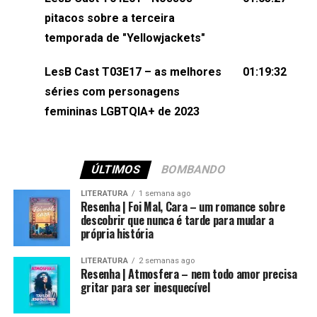
(⁠⁠⁠⁠@brunarfentanes⁠⁠⁠⁠) e Pollyelly FlorêncioEdição de
pitacos sobre a terceira
Naiady Machado
temporada de "Yellowjackets"
LesB Cast T03E17 – as melhores
01:19:32
séries com personagens
femininas LGBTQIA+ de 2023
ÚLTIMOS
BOMBANDO
LITERATURA
1 semana ago
Resenha | Foi Mal, Cara – um romance sobre
descobrir que nunca é tarde para mudar a
própria história
LITERATURA
2 semanas ago
Resenha | Atmosfera – nem todo amor precisa
gritar para ser inesquecível