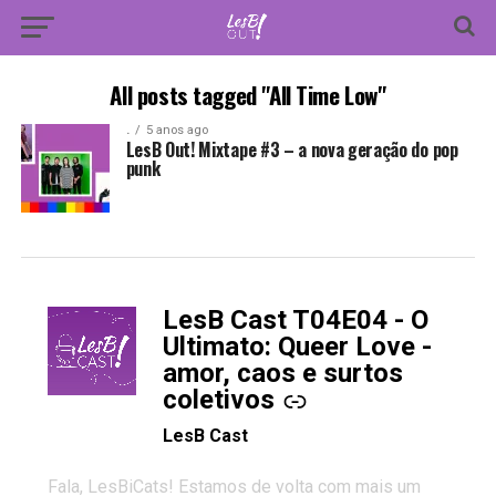
All posts tagged "All Time Low"
.
5 anos ago
LesB Out! Mixtape #3 – a nova geração do pop
punk
LesB Cast T04E04 - O
-
Ultimato: Queer Love -
amor, caos e surtos
coletivos
LesB Cast
Fala, LesBiCats! Estamos de volta com mais um