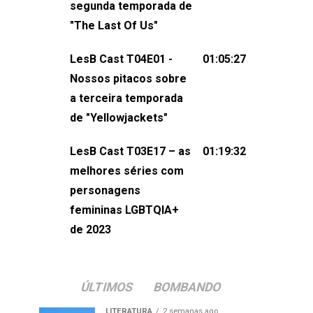
segunda temporada de
não esqueça de visitar nosso site e
"The Last Of Us"
também redes
sociais:Twitter: ⁠⁠⁠⁠@lesbout_br⁠⁠⁠⁠ Instagram: ⁠⁠⁠⁠@lesbout_br⁠⁠⁠
LesB Cast T04E01 -
01:05:27
do LesB Cast:Apresentação de
Nossos pitacos sobre
Karolen Passos
a terceira temporada
(⁠⁠⁠⁠⁠⁠@KarolenPassos⁠⁠⁠⁠⁠⁠)Participação de
de "Yellowjackets"
Bruna Fentanes (⁠⁠⁠⁠@brunarfentanes⁠⁠⁠⁠) e
LesB Cast T03E17 – as
01:19:32
Pollyelly FlorêncioEdição de Naiady
melhores séries com
Machado
personagens
femininas LGBTQIA+
de 2023
ÚLTIMOS
BOMBANDO
LITERATURA
2 semanas ago