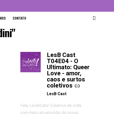
MOS
CONTATO
ini"
LesB Cast
-
T04E04 - O
Ultimato: Queer
Love - amor,
caos e surtos
coletivos
LesB Cast
Fala, LesBiCats! Estamos de volta
com mais um episódio do nosso