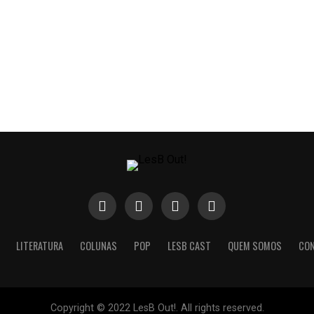
LITERATURA
COLUNAS
POP
LESB CAST
QUEM SOMOS
CO
Copyright © 2022 LesB Out!. All rights reserved.