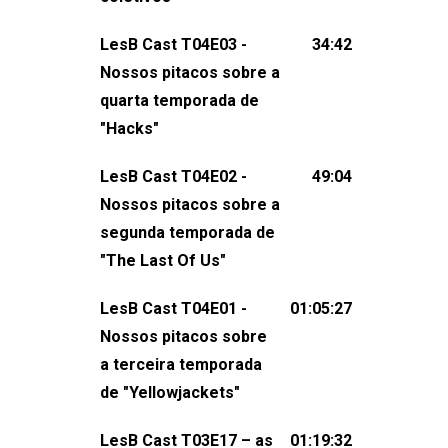
claro, tudo o que esse reality nos fez
LesB Cast T04E03 -
34:42
pensar (e rir) sobre amor sáfico!Você
Nossos pitacos sobre a
também pode participar dessa
quarta temporada de
conversa mandando sugestões de
"Hacks"
pauta, comentários, perguntas ou
qualquer outra coisa, nos envie uma
LesB Cast T04E02 -
49:04
mensagem pelas redes sociais ou um
Nossos pitacos sobre a
e-mail para podcast@lesbout.com.br. E
segunda temporada de
não esqueça de visitar nosso site e
"The Last Of Us"
também redes
sociais:Twitter: ⁠⁠⁠⁠@lesbout_br⁠⁠⁠⁠ Instagram: ⁠⁠⁠⁠@lesbout_br⁠⁠⁠
LesB Cast T04E01 -
01:05:27
do LesB Cast:Apresentação de
Nossos pitacos sobre
Karolen Passos
a terceira temporada
(⁠⁠⁠⁠⁠⁠@KarolenPassos⁠⁠⁠⁠⁠⁠)Participação de
de "Yellowjackets"
Bruna Fentanes (⁠⁠⁠⁠@brunarfentanes⁠⁠⁠⁠) e
LesB Cast T03E17 – as
01:19:32
Pollyelly FlorêncioEdição de Naiady