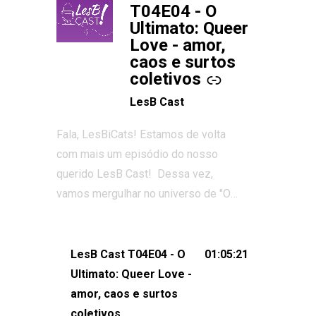
T04E04 - O
Ultimato: Queer
Love - amor,
caos e surtos
coletivos
LesB Cast
Fala, LesBiCats! Estamos de volta
com mais um episódio do nosso
querido LesB Cast! Dessa vez,
vamos mergulhar no universo de "O
Ultimato: Queer Love", o reality show
que conquistou corações, gerou tretas
e levantou debates intensos sobre
LesB Cast T04E04 - O
01:05:21
relacionamentos queer. Vem com a
Ultimato: Queer Love -
gente comentar os melhores
amor, caos e surtos
momentos, as maiores confusões e,
coletivos