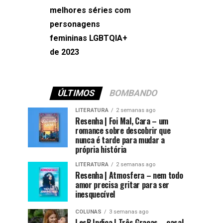
melhores séries com
Machado
personagens
femininas LGBTQIA+
de 2023
ÚLTIMOS
BOMBANDO
LITERATURA
2 semanas ago
Resenha | Foi Mal, Cara – um
romance sobre descobrir que
nunca é tarde para mudar a
própria história
LITERATURA
2 semanas ago
Resenha | Atmosfera – nem todo
amor precisa gritar para ser
inesquecível
COLUNAS
3 semanas ago
LesB Indica | Três Graças – casal