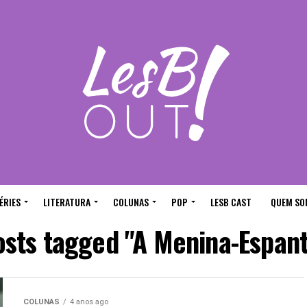
ÉRIES
LITERATURA
COLUNAS
POP
LESB CAST
QUEM SO
osts tagged "A Menina-Espan
COLUNAS
4 anos ago