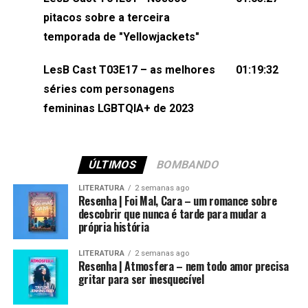
(⁠⁠⁠⁠@brunarfentanes⁠⁠⁠⁠) e Pollyelly FlorêncioEdição de
pitacos sobre a terceira
Naiady Machado
temporada de "Yellowjackets"
LesB Cast T03E17 – as melhores
01:19:32
séries com personagens
femininas LGBTQIA+ de 2023
ÚLTIMOS
BOMBANDO
LITERATURA
2 semanas ago
Resenha | Foi Mal, Cara – um romance sobre
descobrir que nunca é tarde para mudar a
própria história
LITERATURA
2 semanas ago
Resenha | Atmosfera – nem todo amor precisa
gritar para ser inesquecível