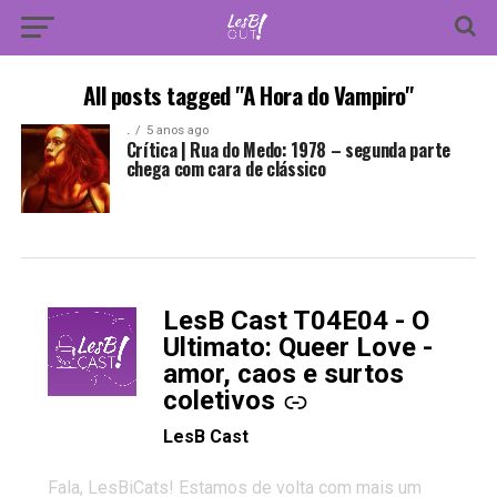
All posts tagged "A Hora do Vampiro"
.
5 anos ago
Crítica | Rua do Medo: 1978 – segunda parte
chega com cara de clássico
LesB Cast T04E04 - O
-
Ultimato: Queer Love -
amor, caos e surtos
coletivos
LesB Cast
Fala, LesBiCats! Estamos de volta com mais um