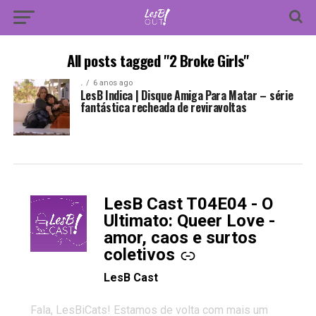
All posts tagged "2 Broke Girls"
.
6 anos ago
LesB Indica | Disque Amiga Para Matar – série
fantástica recheada de reviravoltas
LesB Cast T04E04 - O
-
Ultimato: Queer Love -
amor, caos e surtos
coletivos
LesB Cast
Fala, LesBiCats! Estamos de volta com mais um