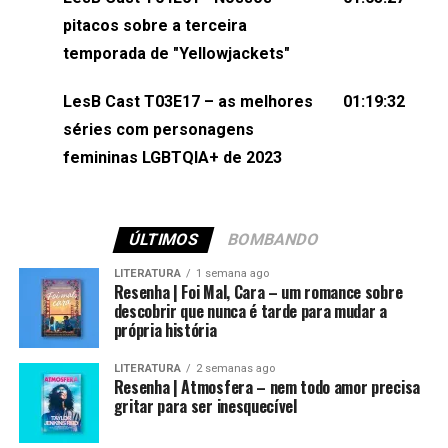
(⁠⁠⁠⁠@brunarfentanes⁠⁠⁠⁠) e Pollyelly FlorêncioEdição de
pitacos sobre a terceira
Naiady Machado
temporada de "Yellowjackets"
LesB Cast T03E17 – as melhores
01:19:32
séries com personagens
femininas LGBTQIA+ de 2023
ÚLTIMOS
BOMBANDO
LITERATURA
1 semana ago
Resenha | Foi Mal, Cara – um romance sobre
descobrir que nunca é tarde para mudar a
própria história
LITERATURA
2 semanas ago
Resenha | Atmosfera – nem todo amor precisa
gritar para ser inesquecível