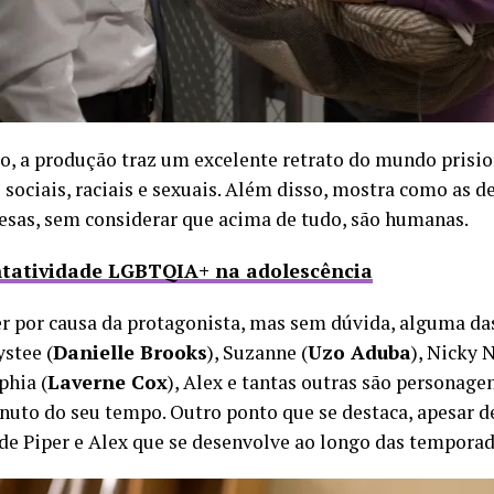
o, a produção traz um excelente retrato do mundo prisio
ociais, raciais e sexuais. Além disso, mostra como as de
esas, sem considerar que acima de tudo, são humanas.
ntatividade LGBTQIA+ na adolescência
er por causa da protagonista, mas sem dúvida, alguma da
ystee (
Danielle Brooks
), Suzanne (
Uzo Aduba
), Nicky N
phia (
Laverne Cox
), Alex e tantas outras são personag
nuto do seu tempo. Outro ponto que se destaca, apesar de
 de Piper e Alex que se desenvolve ao longo das temporad