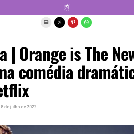
Sair da versão mobile
a | Orange is The Ne
ma comédia dramáti
tflix
18 de julho de 2022