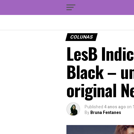
COLUNAS
LesB Indic
Black – u
original Ne
Published
4 anos ago
on
By
Bruna Fentanes