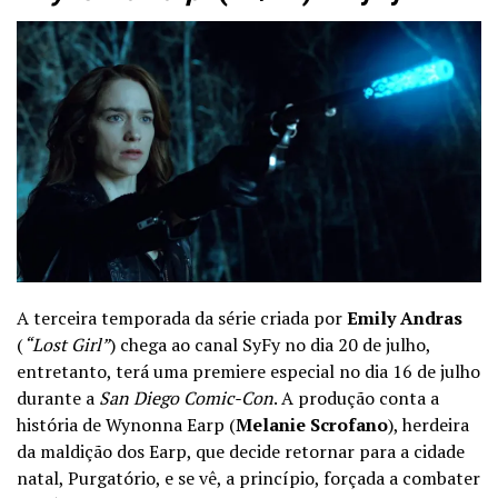
A terceira temporada da série criada por
Emily Andras
(
“Lost Girl”
) chega ao canal SyFy no dia 20 de julho,
entretanto, terá uma premiere especial no dia 16 de julho
durante a
San Diego Comic-Con
. A produção conta a
história de Wynonna Earp (
Melanie Scrofano
), herdeira
da maldição dos Earp, que decide retornar para a cidade
natal, Purgatório, e se vê, a princípio, forçada a combater