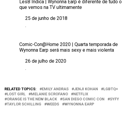
LesB Indica | Wynonna Earp é diferente de tudo o
que vemos na TV ultimamente
25 de junho de 2018
Data
.
Em relação a
Comic-Con@Home 2020 | Quarta temporada de
Wynonna Earp será mais sexy e mais violenta
26 de julho de 2020
Data
.
Em relação a
RELATED TOPICS:
EMILY ANDRAS
JENJI KOHAN
LGBTQ+
LOST GIRL
MELANIE SCROFANO
NETFLIX
ORANGE IS THE NEW BLACK
SAN DIEGO COMIC CON
SYFY
TAYLOR SCHILLING
WEEDS
WYNONNA EARP