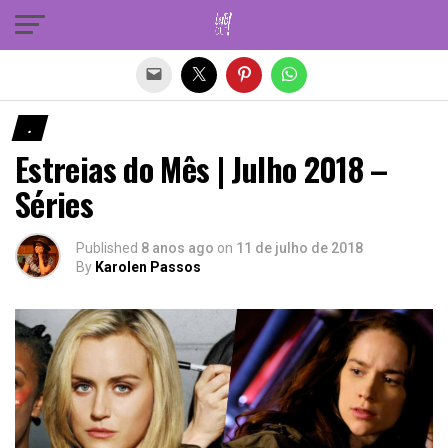
Sair da versão mobile
.
Estreias do Mês | Julho 2018 –
Séries
Published
8 anos ago
on
11 de julho de 2018
By
Karolen Passos