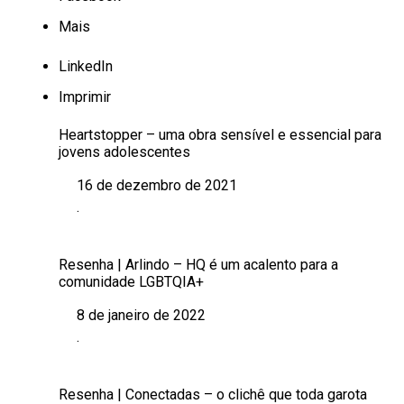
Mais
LinkedIn
Imprimir
Heartstopper – uma obra sensível e essencial para
jovens adolescentes
16 de dezembro de 2021
Data
.
Em relação a
Resenha | Arlindo – HQ é um acalento para a
comunidade LGBTQIA+
8 de janeiro de 2022
Data
.
Em relação a
Resenha | Conectadas – o clichê que toda garota