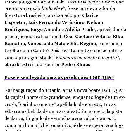
raízes potiguar que, além de “
covinhas maravilhosas que
acentuam o quão lindo ele é
”, fosse um devorador da
literatura brasileira, apaixonado por
Clarice
Lispector
,
Luis Fernando Veríssimo
,
Nelson
Rodrigues
,
Jorge Amado
e
Adélia Prado
, apreciador da
produção musical nacional:
Céu
,
Caetano Veloso
,
Elba
Ramalho
,
Vanessa da Mata
e
Elis Regina
, e que ainda
te olha como Capitu? Pois é exatamente o que acontece
com o protagonista de “
Enquanto eu não te encontro”
,
obra de estreia do escritor
Pedro Rhuas
.
P
ose e seu legado para as produções LGBTQIA+
Na inauguração do Titanic, a mais nova boate LGBTQIA+
da capital norte-rio-grandense, enquanto foge de um ex-
crush, “carinhosamente” apelidado de
encosto
, Lucas
esbarra na bebida de um cara aleatório no meio da pista
de dança, tingindo de vermelha a sua calça branca. E,
como um bom clichê romântico, é de se esperar sua fuga