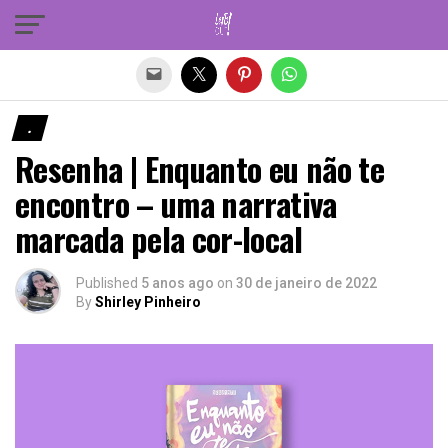
Sair da versão mobile
.
Resenha | Enquanto eu não te
encontro – uma narrativa
marcada pela cor-local
Published
5 anos ago
on
30 de janeiro de 2022
By
Shirley Pinheiro