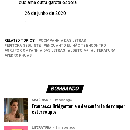
que ama outra garota espera
26 de junho de 2020
Data
.
Em relação a
RELATED TOPICS:
COMPANHIA DAS LETRAS
EDITORA SEGUINTE
ENQUANTO EU NÃO TE ENCONTRO
GRUPO COMPANHIA DAS LETRAS
LGBTQIA+
LITERATURA
PEDRO RHUAS
BOMBANDO
MATÉRIAS
6 meses ago
Francesca Bridgerton e o desconforto de romper
estereótipos
LITERATURA
9 meses ago