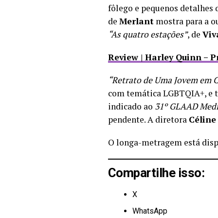
fôlego e pequenos detalhes 
de
Merlant
mostra para a ou
“As quatro estações”
, de
Viv
Review | Harley Quinn – 
“Retrato de Uma Jovem em 
com temática LGBTQIA+, e 
indicado ao
31º GLAAD Medi
pendente. A diretora
Célin
O longa-metragem está dispo
Compartilhe isso:
X
WhatsApp