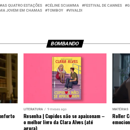
AS QUATRO ESTAÇÕES
CÉLINE SCIAMMA
FESTIVAL DE CANNES
G
UMA JOVEM EM CHAMAS
TOMBOY
VIVALDI
BOMBANDO
LITERATURA
9 meses ago
MATÉRIAS
onforto
Resenha | Cupidos não se apaixonam –
Roller 
o melhor livro da Clara Alves (até
emocion
agora)