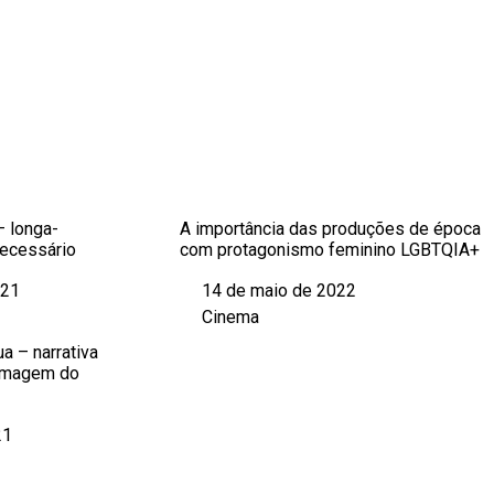
– longa-
A importância das produções de época
necessário
com protagonismo feminino LGBTQIA+
021
14 de maio de 2022
Data
Cinema
Em relação a
ua – narrativa
 imagem do
21