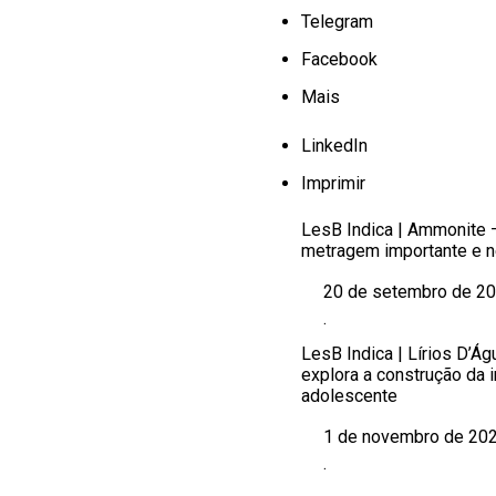
Telegram
Facebook
Mais
LinkedIn
Imprimir
LesB Indica | Ammonite 
metragem importante e 
20 de setembro de 2
Data
.
Em relação a
LesB Indica | Lírios D’Ág
explora a construção da
adolescente
1 de novembro de 20
Data
.
Em relação a