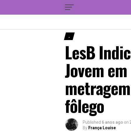
.
LesB Indic
Jovem em 
metragem 
fôlego
Published
6 anos ago
on
By
França Louise