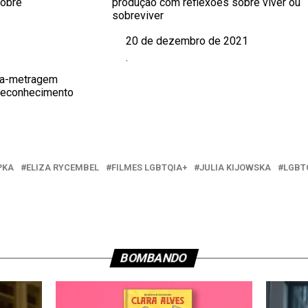
sobre
produção com reflexões sobre viver ou
sobreviver
20 de dezembro de 2021
Data
.
Em relação a
nga-metragem
reconhecimento
PKA
ELIZA RYCEMBEL
FILMES LGBTQIA+
JULIA KIJOWSKA
LGBT
BOMBANDO