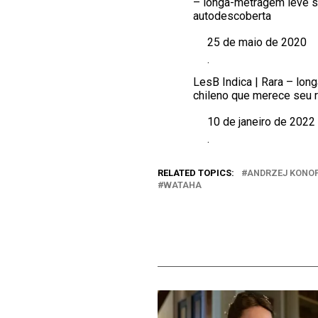
– longa-metragem leve 
autodescoberta
25 de maio de 2020
Data
.
Em relação a
LesB Indica | Rara – lo
chileno que merece seu 
10 de janeiro de 2022
Data
.
Em relação a
RELATED TOPICS:
ANDRZEJ KONO
WATAHA