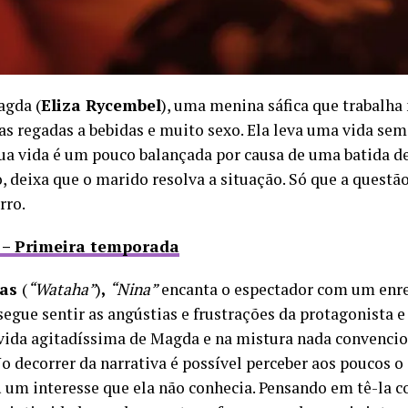
agda (
Eliza Rycembel
), uma menina sáfica que trabalha
s regadas a bebidas e muito sexo. Ela leva uma vida sem
ua vida é um pouco balançada por causa de uma batida de 
 deixa que o marido resolva a situação. Só que a questão
rro.
 – Primeira temporada
das
(
“Wataha”
)
,
“Nina”
encanta o espectador com um enre
segue sentir as angústias e frustrações da protagonista
ida agitadíssima de Magda e na mistura nada convencion
o decorrer da narrativa é possível perceber aos poucos 
a
um interesse que ela não conhecia. Pensando em tê-la c