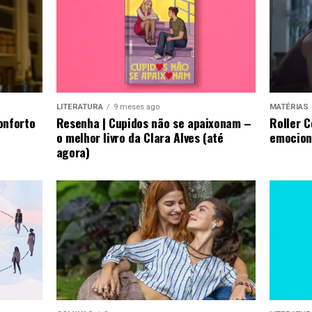
LITERATURA
9 meses ago
MATÉRIAS
onforto
Resenha | Cupidos não se apaixonam –
Roller 
o melhor livro da Clara Alves (até
emocion
agora)