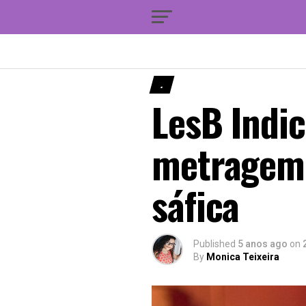
.
LesB Indic
metragem 
sáfica
Published
5 anos ago
on
By
Monica Teixeira