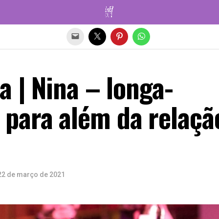
Sair da versão mobile
a | Nina – longa-
para além da relaçã
22 de março de 2021