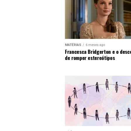
MATÉRIAS
6 meses ago
Francesca Bridgerton e o desc
de romper estereótipos