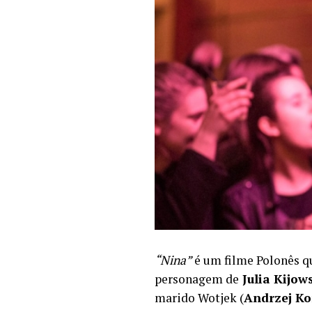
“Nina”
é um filme Polonês q
personagem de
Julia Kijow
marido Wotjek (
Andrzej K