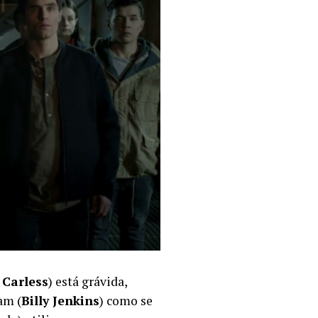
 Carless
) está grávida,
am (
Billy Jenkins
) como se