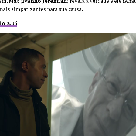
rém, Max (
Ivanno Jeremiah
) revela a verdade e ele (Anat
mais simpatizantes para sua causa.
io 3.06