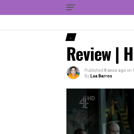
.
Review | 
Published
8 anos ago
on
By
Lua Barros