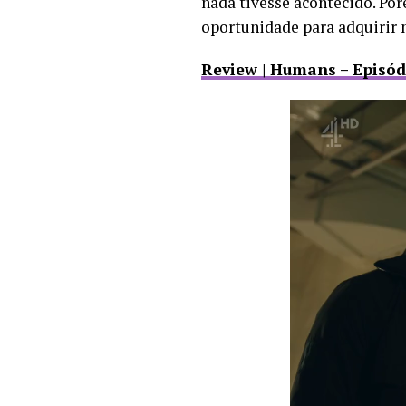
nada tivesse acontecido. Po
oportunidade para adquirir 
Review | Humans – Episód