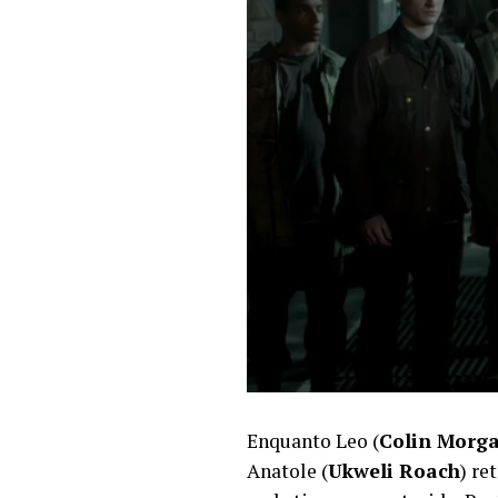
Enquanto Leo (
Colin Morg
Anatole (
Ukweli Roach
) re