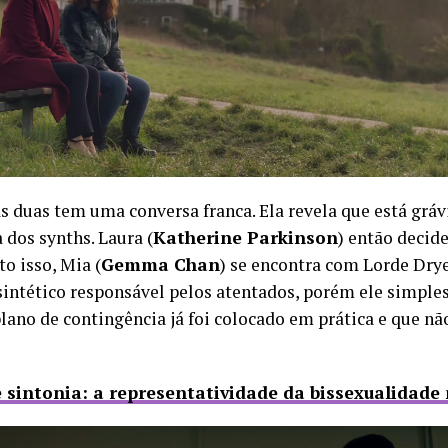
s duas tem uma conversa franca. Ela revela que está gráv
 dos synths. Laura (
Katherine Parkinson
) então decide
o isso, Mia (
Gemma Chan
) se encontra com Lorde Drye
 sintético responsável pelos atentados, porém ele simple
plano de contingência já foi colocado em prática e que nã
e sintonia: a representatividade da bissexualidade 