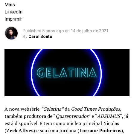
Mais
LinkedIn
Imprimir
Published
5 anos ago
on
14 de julho de 2021
By
Carol Souto
A nova websérie
“Gelatina”
da
Good Times Produções,
também produtora de “
Quarentenados
” e “
ADSUMUS
“, já
está disponível.
E
tem como núcleo principal Nicolas
(
Zeck Allves
) e sua irmã Jordana (
Lorrane Pinheiros
),