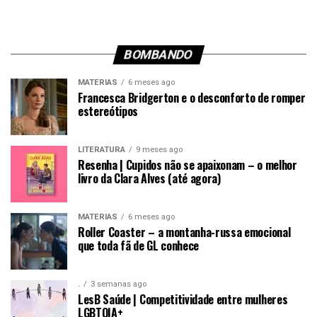
BOMBANDO
MATÉRIAS
6 meses ago
Francesca Bridgerton e o desconforto de romper
estereótipos
LITERATURA
9 meses ago
Resenha | Cupidos não se apaixonam – o melhor
livro da Clara Alves (até agora)
MATÉRIAS
6 meses ago
Roller Coaster – a montanha-russa emocional
que toda fã de GL conhece
.
3 semanas ago
LesB Saúde | Competitividade entre mulheres
LGBTQIA+