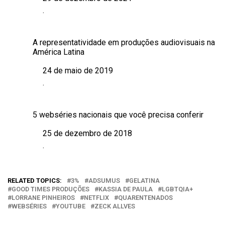
Data
.
Em relação a
A representatividade em produções audiovisuais na
América Latina
24 de maio de 2019
Data
.
Em relação a
5 webséries nacionais que você precisa conferir
25 de dezembro de 2018
Data
.
Em relação a
RELATED TOPICS:
3%
ADSUMUS
GELATINA
GOOD TIMES PRODUÇÕES
KASSIA DE PAULA
LGBTQIA+
LORRANE PINHEIROS
NETFLIX
QUARENTENADOS
WEBSÉRIES
YOUTUBE
ZECK ALLVES