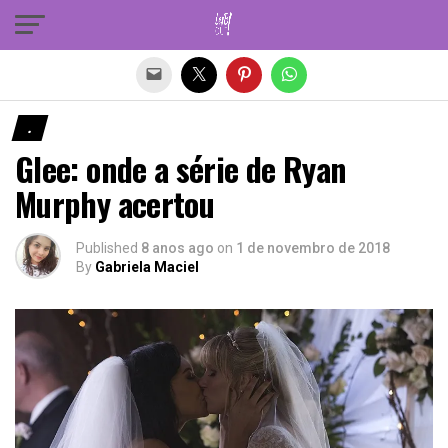
Sair da versão mobile
.
Glee: onde a série de Ryan
Murphy acertou
Published
8 anos ago
on
1 de novembro de 2018
By
Gabriela Maciel