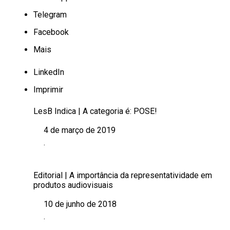
Telegram
Facebook
Mais
LinkedIn
Imprimir
LesB Indica | A categoria é: POSE!
4 de março de 2019
Data
.
Em relação a
Editorial | A importância da representatividade em
produtos audiovisuais
10 de junho de 2018
Data
.
Em relação a