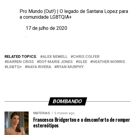
Pro Mundo (Out!) | O legado de Santana Lopez para
a comunidade LGBTQIA+
17 de julho de 2020
Data
.
Em relação a
RELATED TOPICS:
ALEX NEWELL
CHRIS COLFER
DARREN CRISS
DOT-MARIE JONES
GLEE
HEATHER MORRIS
LGBTQ+
NAYA RIVERA
RYAN MURPHY
BOMBANDO
MATÉRIAS
6 meses ago
Francesca Bridgerton e o desconforto de romper
estereótipos