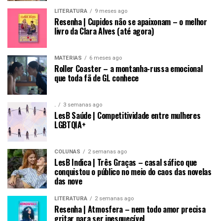
LITERATURA
9 meses ago
Resenha | Cupidos não se apaixonam – o melhor
livro da Clara Alves (até agora)
MATÉRIAS
6 meses ago
Roller Coaster – a montanha-russa emocional
que toda fã de GL conhece
.
3 semanas ago
LesB Saúde | Competitividade entre mulheres
LGBTQIA+
COLUNAS
2 semanas ago
LesB Indica | Três Graças – casal sáfico que
conquistou o público no meio do caos das novelas
das nove
LITERATURA
2 semanas ago
Resenha | Atmosfera – nem todo amor precisa
gritar para ser inesquecível