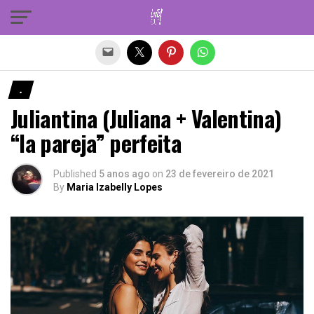
Sair da versão mobile
.
Juliantina (Juliana + Valentina)
“la pareja” perfeita
Published
5 anos ago
on
23 de fevereiro de 2021
By
Maria Izabelly Lopes