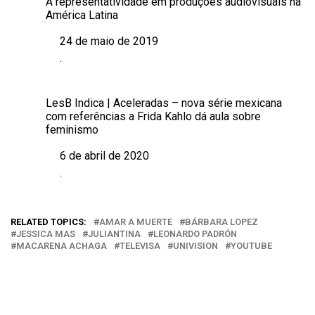
A representatividade em produções audiovisuais na
América Latina
24 de maio de 2019
Data
.
Em relação a
LesB Indica | Aceleradas – nova série mexicana
com referências a Frida Kahlo dá aula sobre
feminismo
6 de abril de 2020
Data
.
Em relação a
RELATED TOPICS:
AMAR A MUERTE
BÁRBARA LOPEZ
JESSICA MAS
JULIANTINA
LEONARDO PADRÓN
MACARENA ACHAGA
TELEVISA
UNIVISION
YOUTUBE