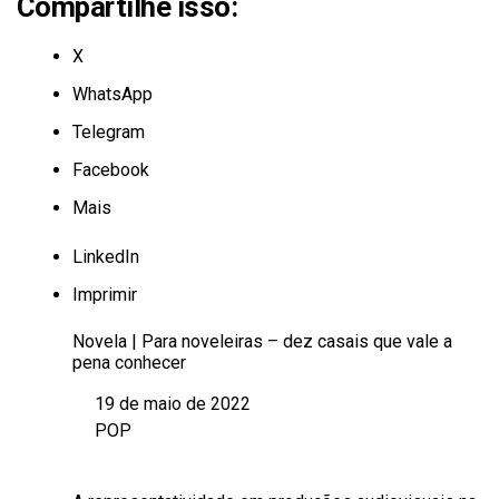
Compartilhe isso:
X
WhatsApp
Telegram
Facebook
Mais
LinkedIn
Imprimir
Novela | Para noveleiras – dez casais que vale a
pena conhecer
19 de maio de 2022
Data
POP
Em relação a