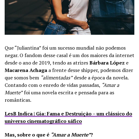
Que “Juliantina” foi um sucesso mundial não podemos
negar. O fandom desse casal é um dos maiores da internet
desde o ano de 2019, tendo as atrizes
Bárbara López
e
Macarena Achaga
a frente desse shipper, podemos dizer
que somos bem
“alimentadas”
desde a época da novela.
Contando com o enredo de vidas passadas,
“
Amar a
Muerte”
foi uma novela escrita e pensada para as
românticas.
LesB Indica | Gia: Fama e Destruição – um clássico do
universo cinematográfico sáfico
Mas, sobre o que é
“Amar a Muerte”
?