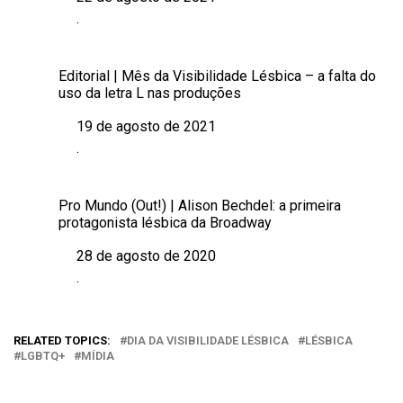
Data
.
Em relação a
Editorial | Mês da Visibilidade Lésbica – a falta do
uso da letra L nas produções
19 de agosto de 2021
Data
.
Em relação a
Pro Mundo (Out!) | Alison Bechdel: a primeira
protagonista lésbica da Broadway
28 de agosto de 2020
Data
.
Em relação a
RELATED TOPICS:
DIA DA VISIBILIDADE LÉSBICA
LÉSBICA
LGBTQ+
MÍDIA