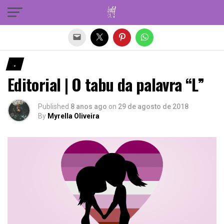
Sair da versão mobile
.
Editorial | O tabu da palavra “L”
Published
8 anos ago
on
29 de agosto de 2018
By
Myrella Oliveira